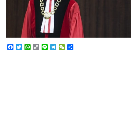
Angkutan Bawang Bombay Tak Sesuai Dokumen
Facebook
Twitter
WhatsApp
Copy
Line
Telegram
WeChat
Share
Link