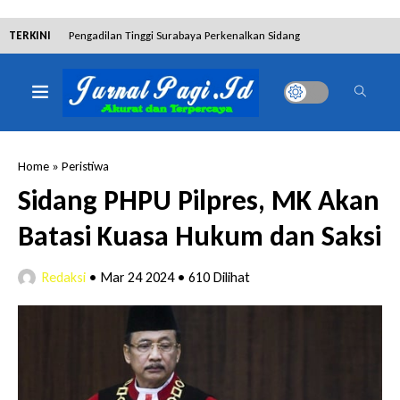
TERKINI
Pengadilan Tinggi Surabaya Perkenalkan Sidang
Elektronik dan Sosialisasikan Ketentuan Baru KUHAP
Dibantah Terdakwa Ranto Hensa, Salim Himawan
Tetap Pada Keterangannya
Home
»
Peristiwa
Tim Tabur Kejari Surabaya Ringkus Mulia Wirjanto
Sidang PHPU Pilpres, MK Akan
Terpidana Penipuan 10 Miliar
Batasi Kuasa Hukum dan Saksi
Lakukan Pencurian dengan Pemberatan,
Redaksi
•
Mar 24 2024
•
610 Dilihat
Muhammad Syifa Dihukum 4 Bulan Penjara
RSUD Bangil Raih Penghargaan Internasional WSO,
Perkuat Layanan Code Stroke Lewat Webinar
Hakim Sebut Saksi Beruntung Tak Terseret Perkara