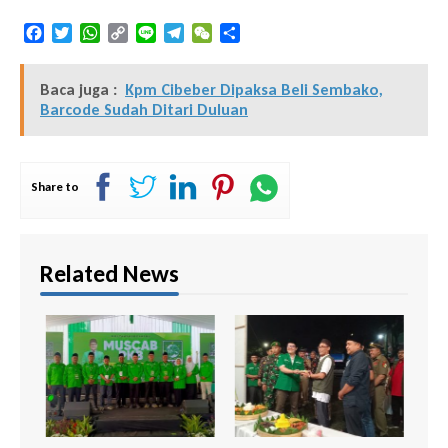
Facebook
Twitter
WhatsApp
Copy
Line
Telegram
WeChat
Share
Link
Baca juga :
Kpm Cibeber Dipaksa Beli Sembako,
Barcode Sudah Ditari Duluan
Share to
Related News