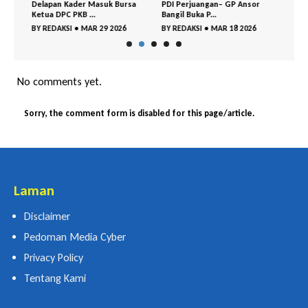
Delapan Kader Masuk Bursa
PDI Perjuangan– GP Ansor
DPC 
Ketua DPC PKB ...
Bangil Buka P...
Gelar
BY
REDAKSI
•
MAR 29 2026
BY
REDAKSI
•
MAR 18 2026
BY
RE
No comments yet.
Sorry, the comment form is disabled for this page/article.
Laman
Disclaimer
Pedoman Media Cyber
Privacy Policy
Tentang Kami