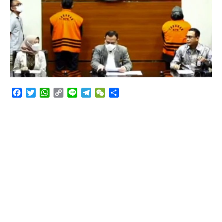
Angkutan Bawang Bombay Tak Sesuai Dokumen
Facebook
Twitter
WhatsApp
Copy
Line
Telegram
WeChat
Share
Link