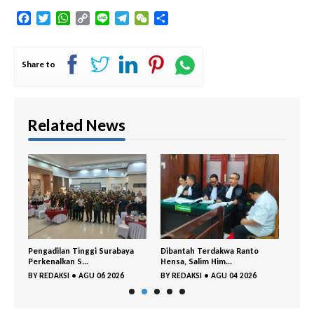
Facebook
Twitter
WhatsApp
Copy
Line
Telegram
WeChat
Share
Link
Share to
Related News
ung
Pengadilan Tinggi Surabaya
Dibantah Terdakwa Ranto
Tim T
Perkenalkan S...
Hensa, Salim Him...
Ringk
BY
REDAKSI
•
AGU 06 2026
BY
REDAKSI
•
AGU 04 2026
BY
RE