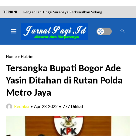
TERKINI
Pengadilan Tinggi Surabaya Perkenalkan Sidang
Elektronik dan Sosialisasikan Ketentuan Baru KUHAP
Dibantah Terdakwa Ranto Hensa, Salim Himawan
Tetap Pada Keterangannya
Home
»
Hukrim
Tim Tabur Kejari Surabaya Ringkus Mulia Wirjanto
Tersangka Bupati Bogor Ade
Terpidana Penipuan 10 Miliar
Yasin Ditahan di Rutan Polda
Lakukan Pencurian dengan Pemberatan,
Metro Jaya
Muhammad Syifa Dihukum 4 Bulan Penjara
Redaksi
•
Apr 28 2022
•
777 Dilihat
RSUD Bangil Raih Penghargaan Internasional WSO,
Perkuat Layanan Code Stroke Lewat Webinar
Hakim Sebut Saksi Beruntung Tak Terseret Perkara