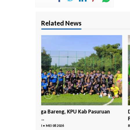
Related News
 Pasuruan
Delapan Kader Masuk Bursa Ketua D
PKB ...
BY
REDAKSI
•
MAR 29 2026