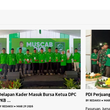
PC
PDI Perjuangan– GP Ansor Bangil Buka P...
DPC 
Perin
BY
REDAKSI
•
MAR 18 2026
BY
RED
Pasuruan, Jurnalpagi.id / DPC PDI Perjuangan