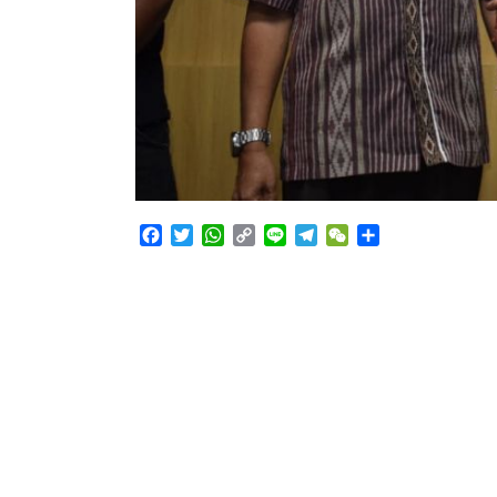
Facebook
Twitter
WhatsApp
Copy
Line
Telegram
WeChat
Share
Link