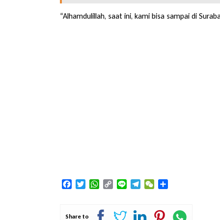
“Alhamdulillah, saat ini, kami bisa sampai di Sur
Facebook
Twitter
WhatsApp
Copy
Line
Telegram
WeChat
Share
Link
Share to