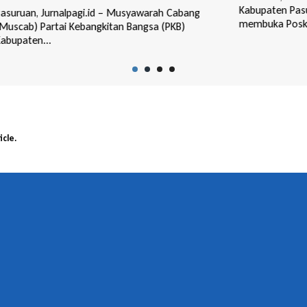
Kabupaten Pasuruan bersama GP Ansor Bangil
Pasur
membuka Posk...
(DPC)
Kabupa
icle.