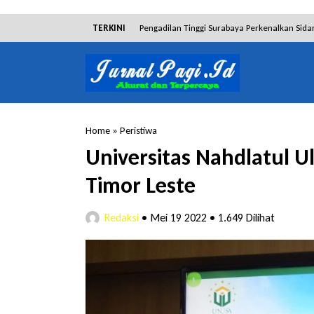
TERKINI
Pengadilan Tinggi Surabaya Perkenalkan Sida
Dibantah Terdakwa Ranto Hensa, Salim Him
Tim Tabur Kejari Surabaya Ringkus Mulia Wir
Lakukan Pencurian dengan Pemberatan, Muh
Home
»
Peristiwa
RSUD Bangil Raih Penghargaan Internasional
Universitas Nahdlatul 
Hakim Sebut Saksi Beruntung Tak Terseret 
Timor Leste
Redaksi
•
Mei 19 2022
•
1.649 Dilihat