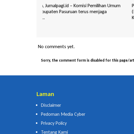
i Pemilihan Umum
Pasuruan, Jurnalpagi.id – Musyawarah Cabang
s menjaga
(Muscab) Partai Kebangkitan Bangsa (PKB)
Kabupaten...
No comments yet.
Sorry, the comment form is disabled for this page/art
Laman
Disclaimer
Pedoman Media Cyber
Privacy Policy
Tentang Kami