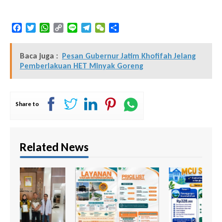
Facebook
Twitter
WhatsApp
Copy
Line
Telegram
WeChat
Share
Link
Baca juga :
Pesan Gubernur Jatim Khofifah Jelang
Pemberlakuan HET Minyak Goreng
Share to
Related News