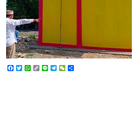
Angkutan Bawang Bombay Tak Sesuai Dokumen
Facebook
Twitter
WhatsApp
Copy
Line
Telegram
WeChat
Share
Link