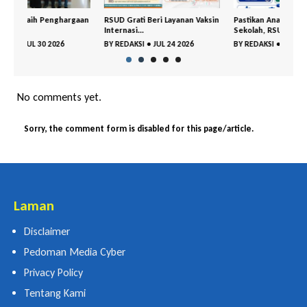
gaan
RSUD Grati Beri Layanan Vaksin
Pastikan Anak Sehat Masuk
Rap
Internasi...
Sekolah, RSUD ...
APBD
BY
REDAKSI
•
JUL 24 2026
BY
REDAKSI
•
JUL 01 2026
BY
R
No comments yet.
Sorry, the comment form is disabled for this page/article.
Laman
Disclaimer
Pedoman Media Cyber
Privacy Policy
Tentang Kami