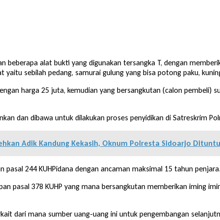
n beberapa alat bukti yang digunakan tersangka T, dengan memberi
 yaitu sebilah pedang, samurai gulung yang bisa potong paku, kuning
l dengan harga 25 juta, kemudian yang bersangkutan (calon pembeli
nkan dan dibawa untuk dilakukan proses penyidikan di Satreskrim Po
ehkan Adik Kandung Kekasih, Oknum Polresta Sidoarjo Dituntu
an pasal 244 KUHPidana dengan ancaman maksimal 15 tahun penjara
pan pasal 378 KUHP yang mana bersangkutan memberikan iming iming
erkait dari mana sumber uang-uang ini untuk pengembangan selanjutn