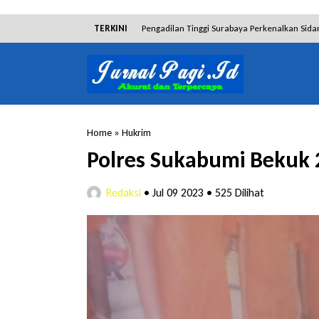
TERKINI
Pengadilan Tinggi Surabaya Perkenalkan Sida
Dibantah Terdakwa Ranto Hensa, Salim Him
Tim Tabur Kejari Surabaya Ringkus Mulia Wir
Lakukan Pencurian dengan Pemberatan, Muh
Home
»
Hukrim
RSUD Bangil Raih Penghargaan Internasional
Polres Sukabumi Bekuk 2
Hakim Sebut Saksi Beruntung Tak Terseret 
Redaksi
•
Jul 09 2023
•
525 Dilihat