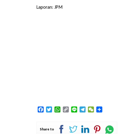
Laporan: JPM
Facebook
Twitter
WhatsApp
Copy
Line
Telegram
WeChat
Share
Link
Share to