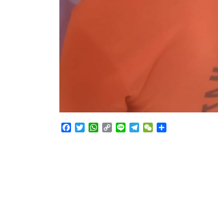
Facebook
Twitter
WhatsApp
Copy
Line
Telegram
WeChat
Share
Link