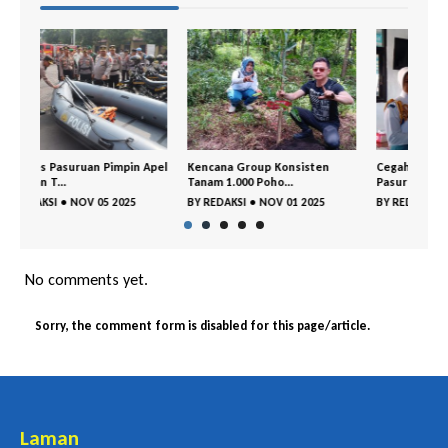
n Apel
Kencana Group Konsisten
Cegah Sejak Dini, BNNK
Gem
Tanam 1.000 Poho...
Pasuruan dan Polr...
Kej
5
BY
REDAKSI
•
NOV 01 2025
BY
REDAKSI
•
OKT 29 2025
BY
No comments yet.
Sorry, the comment form is disabled for this page/article.
Laman