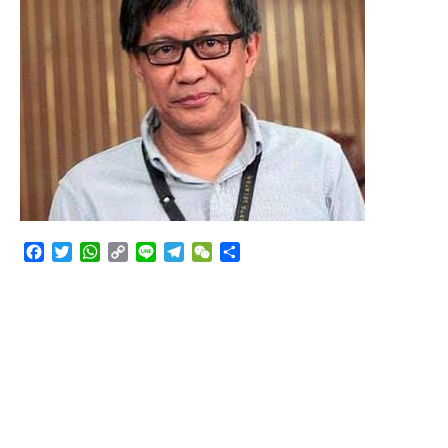
Angkutan Bawang Bombay Tak Sesuai Dokumen
Facebook
Twitter
WhatsApp
Copy
Line
Telegram
WeChat
Share
Link