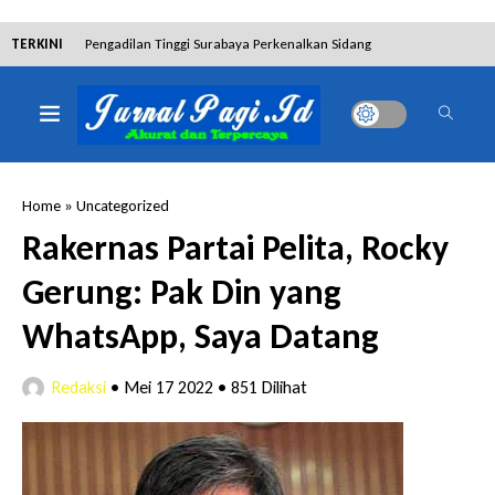
TERKINI
Pengadilan Tinggi Surabaya Perkenalkan Sidang
Elektronik dan Sosialisasikan Ketentuan Baru KUHAP
Dibantah Terdakwa Ranto Hensa, Salim Himawan
Tetap Pada Keterangannya
Home
»
Uncategorized
Tim Tabur Kejari Surabaya Ringkus Mulia Wirjanto
Rakernas Partai Pelita, Rocky
Terpidana Penipuan 10 Miliar
Gerung: Pak Din yang
Lakukan Pencurian dengan Pemberatan,
WhatsApp, Saya Datang
Muhammad Syifa Dihukum 4 Bulan Penjara
Redaksi
•
Mei 17 2022
•
851 Dilihat
RSUD Bangil Raih Penghargaan Internasional WSO,
Perkuat Layanan Code Stroke Lewat Webinar
Hakim Sebut Saksi Beruntung Tak Terseret Perkara