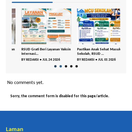
gaan
RSUD Grati Beri Layanan Vaksin
Pastikan Anak Sehat Masuk
Rape
Internasi...
Sekolah, RSUD ...
APBD 
BY
REDAKSI
•
JUL 24 2026
BY
REDAKSI
•
JUL 01 2026
BY
RE
No comments yet.
Sorry, the comment form is disabled for this page/article.
Laman