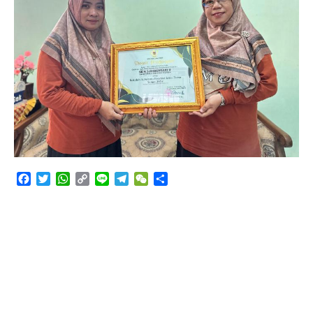
Angkutan Bawang Bombay Tak Sesuai Dokumen
Facebook
Twitter
WhatsApp
Copy
Line
Telegram
WeChat
Share
Link