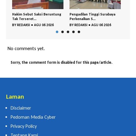
Beruntung
Pengadilan Tinggi Surabaya
Dibantah Terdakwa Ranto
Perkenalkan S...
Hensa, Salim Him...
 2026
BY
REDAKSI
•
AGU 06 2026
BY
REDAKSI
•
AGU 04 2026
No comments yet.
Sorry, the comment form is disabled for this page/article.
Laman
Disclaimer
Pedoman Media Cyber
Privacy Policy
Tentang Kami