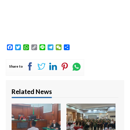
Facebook
Twitter
WhatsApp
Copy
Line
Telegram
WeChat
Share
Link
Share to
Related News