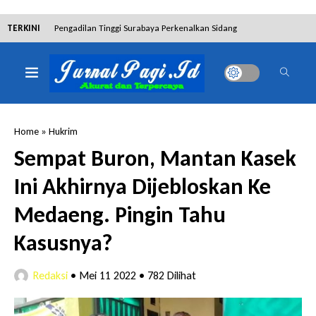
TERKINI
Pengadilan Tinggi Surabaya Perkenalkan Sidang
Elektronik dan Sosialisasikan Ketentuan Baru KUHAP
Dibantah Terdakwa Ranto Hensa, Salim Himawan
Tetap Pada Keterangannya
Home
»
Hukrim
Tim Tabur Kejari Surabaya Ringkus Mulia Wirjanto
Sempat Buron, Mantan Kasek
Terpidana Penipuan 10 Miliar
Ini Akhirnya Dijebloskan Ke
Lakukan Pencurian dengan Pemberatan,
Medaeng. Pingin Tahu
Muhammad Syifa Dihukum 4 Bulan Penjara
Kasusnya?
RSUD Bangil Raih Penghargaan Internasional WSO,
Redaksi
•
Mei 11 2022
•
782 Dilihat
Perkuat Layanan Code Stroke Lewat Webinar
Hakim Sebut Saksi Beruntung Tak Terseret Perkara