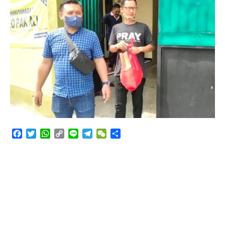
Angkutan Bawang Bombay Tak Sesuai Dokumen
Facebook
Twitter
WhatsApp
Copy
Line
Telegram
WeChat
Share
Link