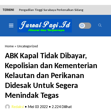
TERKINI
Pengadilan Tinggi Surabaya Perkenalkan Sidang
Elektronik dan Sosialisasikan Ketentuan Baru KUHAP
Dibantah Terdakwa Ranto Hensa, Salim Himawan
Tetap Pada Keterangannya
Home
»
Uncategorized
Tim Tabur Kejari Surabaya Ringkus Mulia Wirjanto
ABK Kapal Tidak Dibayar,
Terpidana Penipuan 10 Miliar
Kepolisian dan Kementerian
Lakukan Pencurian dengan Pemberatan,
Kelautan dan Perikanan
Muhammad Syifa Dihukum 4 Bulan Penjara
Didesak Untuk Segera
RSUD Bangil Raih Penghargaan Internasional WSO,
Menindak Tegas
Perkuat Layanan Code Stroke Lewat Webinar
Redaksi
•
Mei 03 2022
•
2.224 Dilihat
Hakim Sebut Saksi Beruntung Tak Terseret Perkara