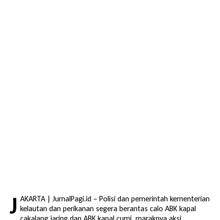
J
AKARTA | JurnalPagi.id – Polisi dan pemerintah kementerian
kelautan dan perikanan segera berantas calo ABK kapal
cakalang jaring dan ABK kapal cumi maraknya aksi