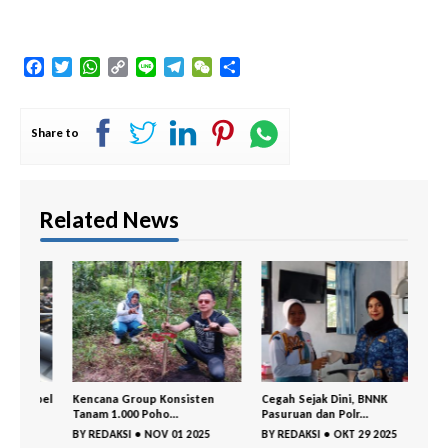
Facebook
Twitter
WhatsApp
Copy
Line
Telegram
WeChat
Share
Link
Share to
Related News
Apel
Kencana Group Konsisten
Cegah Sejak Dini, BNNK
Gemp
Tanam 1.000 Poho...
Pasuruan dan Polr...
Kejay
BY
REDAKSI
•
NOV 01 2025
BY
REDAKSI
•
OKT 29 2025
BY
RE