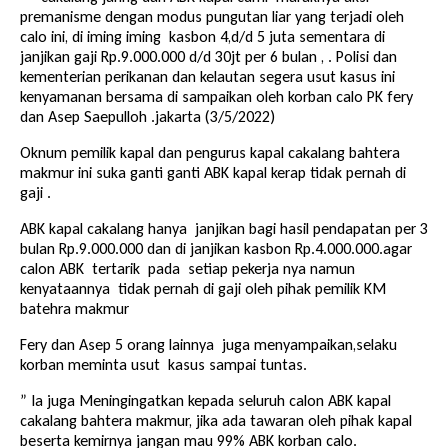
premanisme dengan modus pungutan liar yang terjadi oleh
calo ini, di iming iming kasbon 4,d/d 5 juta sementara di
janjikan gaji Rp.9.000.000 d/d 30jt per 6 bulan , . Polisi dan
kementerian perikanan dan kelautan segera usut kasus ini
kenyamanan bersama di sampaikan oleh korban calo PK fery
dan Asep Saepulloh .jakarta (3/5/2022)
Oknum pemilik kapal dan pengurus kapal cakalang bahtera
makmur ini suka ganti ganti ABK kapal kerap tidak pernah di
gaji .
ABK kapal cakalang hanya janjikan bagi hasil pendapatan per 3
bulan Rp.9.000.000 dan di janjikan kasbon Rp.4.000.000.agar
calon ABK tertarik pada setiap pekerja nya namun
kenyataannya tidak pernah di gaji oleh pihak pemilik KM
batehra makmur
Fery dan Asep 5 orang lainnya juga menyampaikan,selaku
korban meminta usut kasus sampai tuntas.
” Ia juga Meningingatkan kepada seluruh calon ABK kapal
cakalang bahtera makmur, jika ada tawaran oleh pihak kapal
beserta kemirnya jangan mau 99% ABK korban calo.