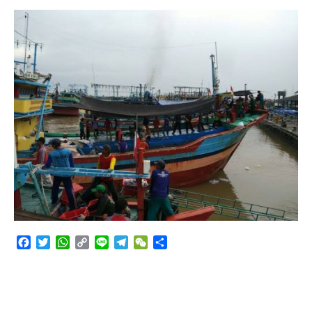
Angkutan Bawang Bombay Tak Sesuai Dokumen
Facebook
Twitter
WhatsApp
Copy
Line
Telegram
WeChat
Share
Link