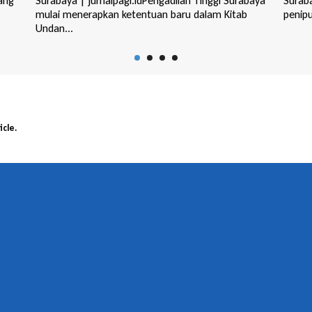
baya
Surabaya | jurnalpagi.idSidang perkara sangkaan
Suraba
penipuan investasi deposito yang melibatkan, R...
penipu
m...
icle.