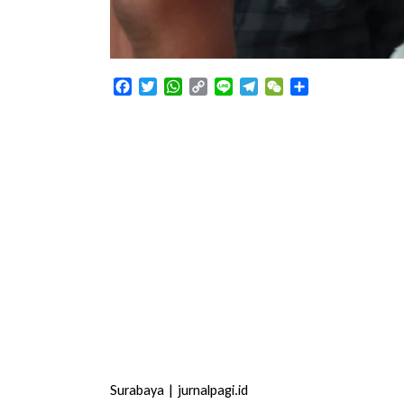
Facebook
Twitter
WhatsApp
Copy
Line
Telegram
WeChat
Share
Link
Surabaya | jurnalpagi.id