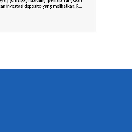
ya | Jurnalpagi.id Pelarian terpidana kasus
Surabaya | jurnalpag
an investasi modal usaha gula senilai Rp10
Negeri Surabaya me
selama ...