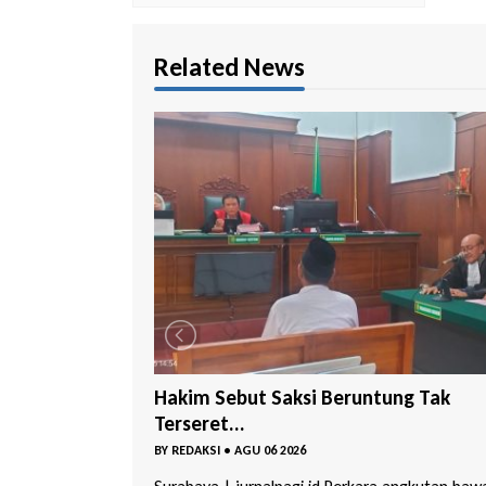
Related News
ung Tak
Pengadilan Tinggi Surabaya Perkenal
S...
BY
REDAKSI
•
AGU 06 2026