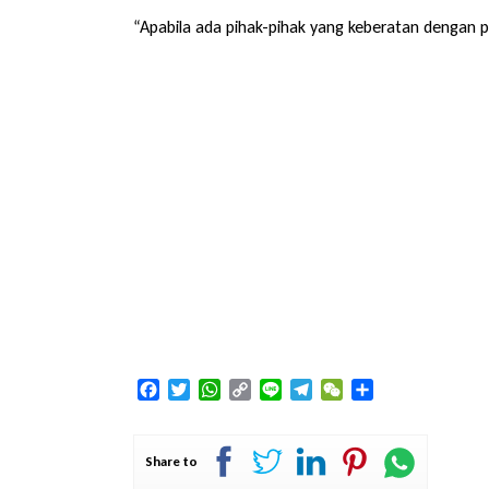
“Apabila ada pihak-pihak yang keberatan dengan 
Facebook
Twitter
WhatsApp
Copy
Line
Telegram
WeChat
Share
Link
Share to