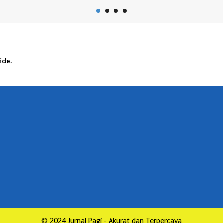
icle.
© 2024 Jurnal Pagi - Akurat dan Terpercaya