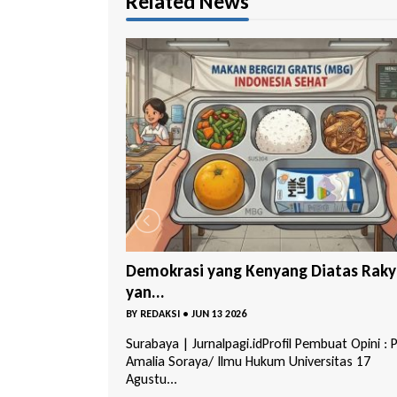
Related News
Diatas Rakyat
GMNI Hukum Untag Teguhkan Evalua
dan A...
BY
REDAKSI
•
FEB 16 2026
mbuat Opini : Putri
Surabaya | jurnalpagi.id Dewan Pengurus
rsitas 17
Komisariat (DPK) Gerakan Mahasiswa Nasional
Indonesia (GMNI)...