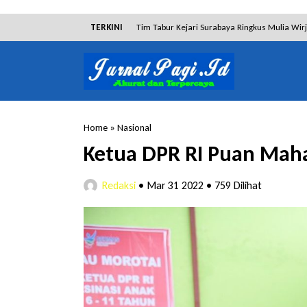
TERKINI
Tim Tabur Kejari Surabaya Ringkus Mulia Wir
Lakukan Pencurian dengan Pemberatan, Muh
RSUD Bangil Raih Penghargaan Internasional
Kejari Surabaya Amankan Barang Bukti 9 Mili
Home
»
Nasional
Dalam Proses Hukum, Sengketa Lahan Gebang
Ketua DPR RI Puan Maha
Dibantah Terdakwa Ranto Hensa, Salim Him
Redaksi
•
Mar 31 2022
•
759 Dilihat