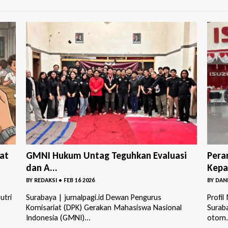
si
Peran Divisi Legal dalam Menjaga
Maga
Kepasti...
Maha
BY
DANIEL YULIUS CAESAR
•
NOV 28 2025
BY
DANI
Profil Mahasiswa : Sheva Gelombang Bernadine
Profil
Surabaya | jurnalpagi.id Di balik lancarnya bisnis
Mahas
otom...
1945 S