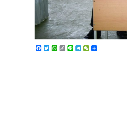
Facebook
Twitter
WhatsApp
Copy
Line
Telegram
WeChat
Share
Link