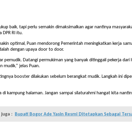
kup baik, tapi perlu semakin dimaksimalkan agar nantinya masyarakat 
DPR RI itu.
emakin optimal, Puan mendorong Pemerintah meningkatkan kerja sa
adalah dengan upaya door to door.
pemudik. Datangi permukiman yang banyak ditinggali pekerja dari lu
 mudik,” jelas Puan.
nya booster dilakukan sebelum berangkat mudik. Langkah ini diper
a di kampung halaman. Jangan sampai silaturahmi hangat kita nant
juga :
Bupati Bogor Ade Yasin Resmi Ditetapkan Sebagai Ter