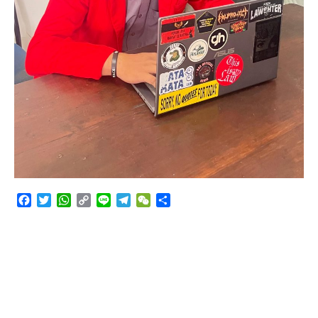
Facebook
Twitter
WhatsApp
Copy
Line
Telegram
WeChat
Share
Link