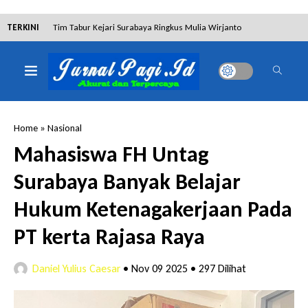
TERKINI
Tim Tabur Kejari Surabaya Ringkus Mulia Wirjanto
Terpidana Penipuan 10 Miliar
Lakukan Pencurian dengan Pemberatan,
Muhammad Syifa Dihukum 4 Bulan Penjara
Home
»
Nasional
RSUD Bangil Raih Penghargaan Internasional WSO,
Mahasiswa FH Untag
Perkuat Layanan Code Stroke Lewat Webinar
Surabaya Banyak Belajar
Kejari Surabaya Amankan Barang Bukti 9 Miliar
Hukum Ketenagakerjaan Pada
Rupiah TPPU Judol 188BET
PT kerta Rajasa Raya
Dalam Proses Hukum, Sengketa Lahan Gebang Putih
Daniel Yulius Caesar
•
Nov 09 2025
•
297 Dilihat
Justru Terdapat Aktivitas Pembangunan
Dibantah Terdakwa Ranto Hensa, Salim Himawan