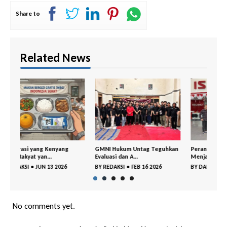
Share to
Related News
GMNI Hukum Untag Teguhkan
Peran Divisi Legal dalam
Maga
Evaluasi dan A...
Menjaga Kepasti...
Surab
BY
REDAKSI
•
FEB 16 2026
BY
DANIEL YULIUS CAESAR
•
BY
DA
NOV 28 2025
NOV 2
No comments yet.