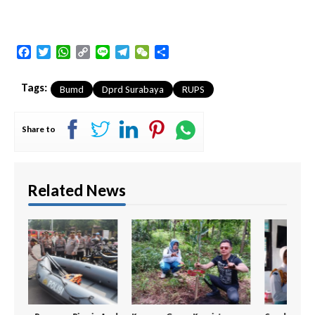
Facebook
Twitter
WhatsApp
Copy
Line
Telegram
WeChat
Share
Link
Tags:
Bumd
Dprd Surabaya
RUPS
Share to
Related News