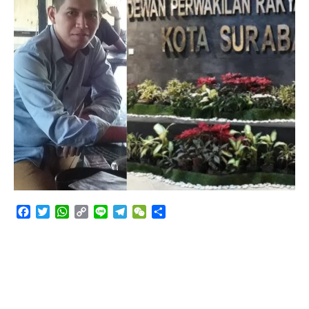
Angkutan Bawang Bombay Tak Sesuai Dokumen
Facebook
Twitter
WhatsApp
Copy
Line
Telegram
WeChat
Share
Link