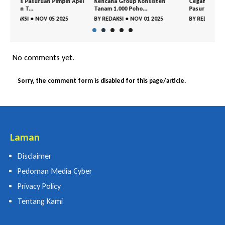
Apel
Kencana Group Konsisten
Cegah Sejak Dini, BNNK
Gemp
Tanam 1.000 Poho...
Pasuruan dan Polr...
Kejay
BY
REDAKSI
•
NOV 01 2025
BY
REDAKSI
•
OKT 29 2025
BY
R
No comments yet.
Sorry, the comment form is disabled for this page/article.
Laman
Disclaimer
Pedoman Media Cyber
Privacy Policy
Tentang Kami