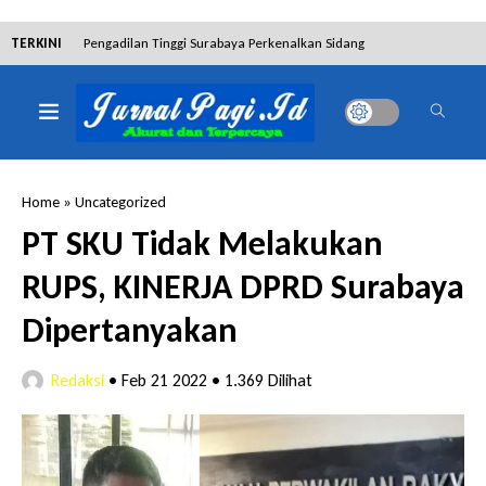
TERKINI
Pengadilan Tinggi Surabaya Perkenalkan Sidang
Elektronik dan Sosialisasikan Ketentuan Baru KUHAP
Dibantah Terdakwa Ranto Hensa, Salim Himawan
Tetap Pada Keterangannya
Home
»
Uncategorized
Tim Tabur Kejari Surabaya Ringkus Mulia Wirjanto
PT SKU Tidak Melakukan
Terpidana Penipuan 10 Miliar
RUPS, KINERJA DPRD Surabaya
Lakukan Pencurian dengan Pemberatan,
Dipertanyakan
Muhammad Syifa Dihukum 4 Bulan Penjara
Redaksi
•
Feb 21 2022
•
1.369 Dilihat
RSUD Bangil Raih Penghargaan Internasional WSO,
Perkuat Layanan Code Stroke Lewat Webinar
Hakim Sebut Saksi Beruntung Tak Terseret Perkara