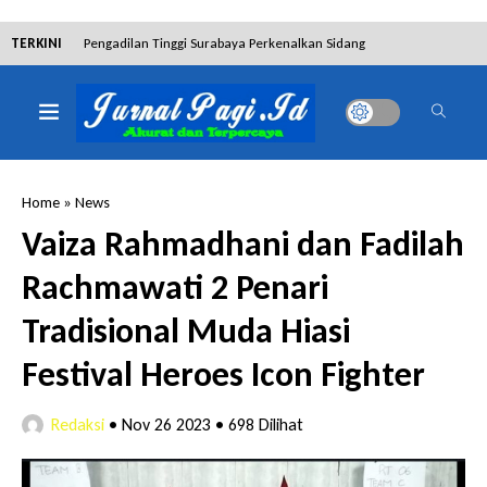
TERKINI
Pengadilan Tinggi Surabaya Perkenalkan Sidang
Elektronik dan Sosialisasikan Ketentuan Baru KUHAP
Dibantah Terdakwa Ranto Hensa, Salim Himawan
Tetap Pada Keterangannya
Home
»
News
Tim Tabur Kejari Surabaya Ringkus Mulia Wirjanto
Vaiza Rahmadhani dan Fadilah
Terpidana Penipuan 10 Miliar
Rachmawati 2 Penari
Lakukan Pencurian dengan Pemberatan,
Tradisional Muda Hiasi
Muhammad Syifa Dihukum 4 Bulan Penjara
Festival Heroes Icon Fighter
RSUD Bangil Raih Penghargaan Internasional WSO,
Redaksi
•
Nov 26 2023
•
698 Dilihat
Perkuat Layanan Code Stroke Lewat Webinar
Hakim Sebut Saksi Beruntung Tak Terseret Perkara