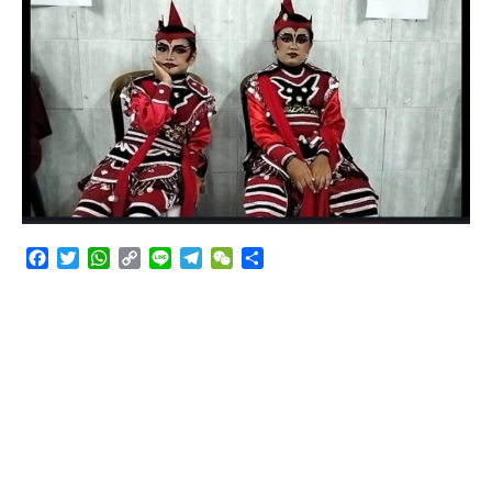
Angkutan Bawang Bombay Tak Sesuai Dokumen
Facebook
Twitter
WhatsApp
Copy
Line
Telegram
WeChat
Share
Link