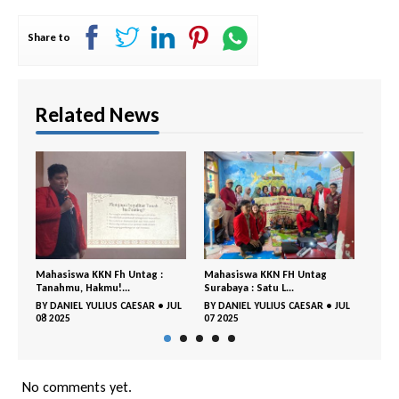
Share to
Related News
Untag :
Mahasiswa KKN FH Untag
Mahasiswa KKN FH Untag
Surabaya : Satu L...
Surabaya Beri Edu...
AESAR
•
JUL
BY
DANIEL YULIUS CAESAR
•
JUL
BY
DANIEL YULIUS CAESAR
•
JUL
07 2025
07 2025
No comments yet.